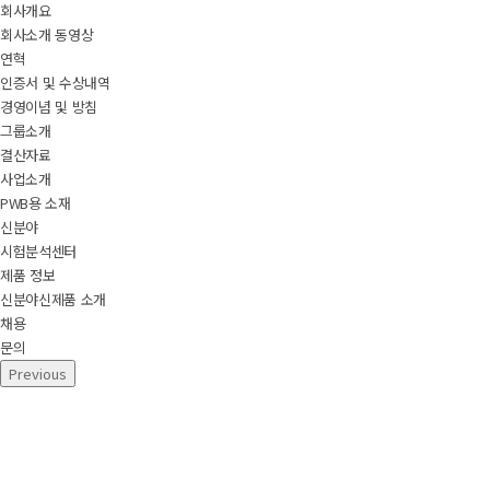
회사개요
회사소개 동영상
연혁
인증서 및 수상내역
경영이념 및 방침
그룹소개
결산자료
사업소개
PWB용 소재
신분야
시험분석센터
제품 정보
신분야신제품 소개
채용
문의
Previous