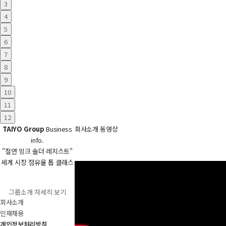
3
4
5
6
7
8
9
10
11
12
TAIYO Group
Business
회사소개 동영상
info.
"절연 잉크 솔더 레지스트"
세계 시장 점유율 톱 클래스
그룹소개 자세히 보기
회사소개
인재채용
개인정보처리방침