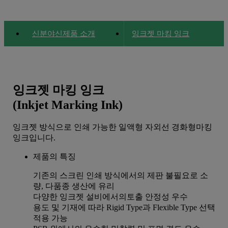
신분야신제품 소개
잉크젯 마킹 잉크
(Inkjet Marking Ink)
회사소개
잉크젯 마킹 잉크
잉크젯 마킹 잉크
(Inkjet Marking Ink)
사업소개
(Inkjet Marking Ink)
잉크젯 에칭 잉크
제품 정보
잉크젯 방식으로 인쇄 가능한 일액형 자외선 경화형마킹
(Inkjet Etching Ink)
신분야신제품 소개
잉크입니다.
글라스 에칭용잉크
채용
제품의 특징
(Glass Etching Ink)
문의
기존의 스크린 인쇄 방식에서의 제판 불필요로 소
량, 다품종 생산에 유리
카메라 모듈용 드라이 필
다양한 잉크젯 설비에서의토출 안정성 우수
용도 및 기재에 따라 Rigid Type과 Flexible Type 선택
름
적용 가능