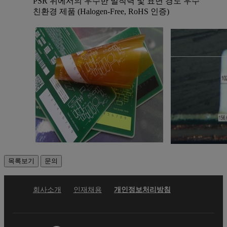
PSR 위에서의 우수한 밀착력 및 표면 경도 우수
지문인식용 드라이 필름
친환경 제품 (Halogen-Free, RoHS 인증)
태양광발전
블랙 매트릭스용 잉크
(Black Matrix Ink)
PIC (Photo Imageable
Cover Lay Film)
스페이서 (Spacer)
홀플러깅잉크
목록보기
문의
(Hole Plugging Ink)
회사소개
인재채용
개인정보처리방침
차량용 솔더레지스트 잉크
미니 LED용 화이트 드라