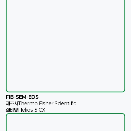
FIB-SEM-EDS
제조사
Thermo Fisher Scientific
설비명
Helios 5 CX