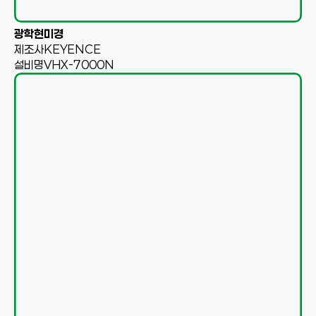
광학현미경
제조사
KEYENCE
설비명
VHX-7000N