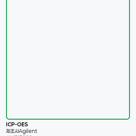
ICP-OES
제조사
Agilent