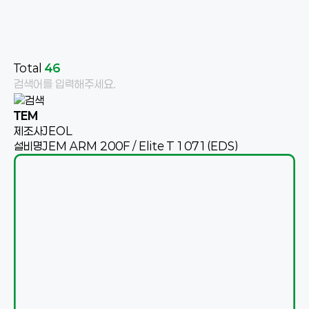
Total
46
TEM
제조사
JEOL
설비명
JEM ARM 200F / Elite T 1071(EDS)